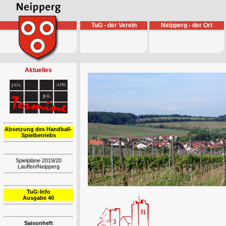
TuG - der Verein
Neipperg - der Ort
Aktuelles
Absetzung des Handball-
Spielbetriebs
Spielpläne 2019/20
Lauffen/Neipperg
TuG-Info
Ausgabe 40
Saisonheft